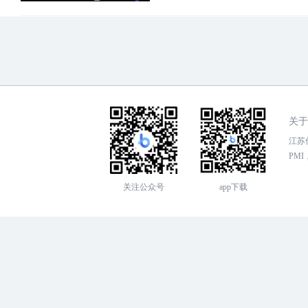
关于
江苏传
PMI，
关注公众号
app下载