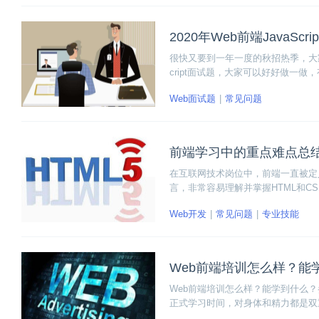
2020年Web前端JavaSc
很快又要到一年一度的秋招热季，大家
cript面试题，大家可以好好做一
Web面试题
常见问题
前端学习中的重点难点总
在互联网技术岗位中，前端一直被定
言，非常容易理解并掌握HTML和
因此我们一定要注意前端学习中的重
Web开发
常见问题
专业技能
的风险。
Web前端培训怎么样？能
Web前端培训怎么样？能学到什么？
正式学习时间，对身体和精力都是双重考验
Node.js 、微信小程序等。