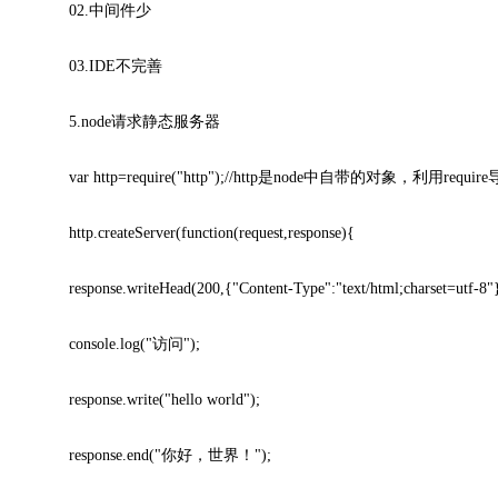
02.中间件少
03.IDE不完善
5.node请求静态服务器
var http=require("http");//http是node中自带的对象，利用requir
http.createServer(function(request,response){
response.writeHead(200,{"Content-Type":"text/html;charset=utf-8"
console.log("访问");
response.write("hello world");
response.end("你好，世界！");