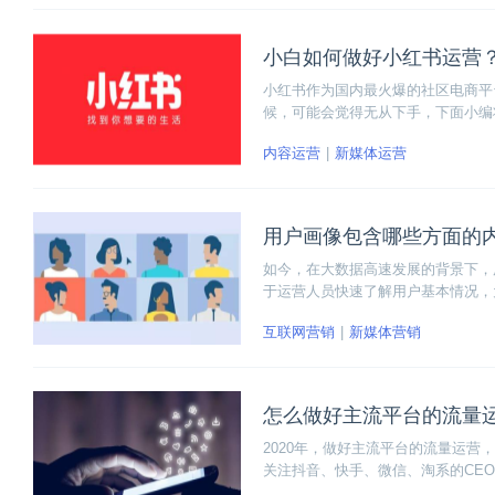
小白如何做好小红书运营
小红书作为国内最火爆的社区电商平
候，可能会觉得无从下手，下面小编
巧和经验。同时博学谷还有相关的视
内容运营
新媒体运营
用户画像包含哪些方面的
如今，在大数据高速发展的背景下，
于运营人员快速了解用户基本情况，
来说，大概分为以下几个方面，即用
互联网营销
新媒体营销
看看吧！
怎么做好主流平台的流量
2020年，做好主流平台的流量运
关注抖音、快手、微信、淘系的CE
个问题：流量在哪里？流量是什么？