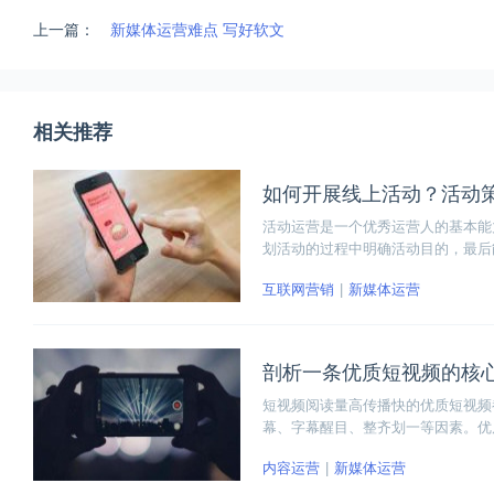
上一篇：
新媒体运营难点 写好软文
相关推荐
如何开展线上活动？活动
活动运营是一个优秀运营人的基本能
划活动的过程中明确活动目的，最后
要注意许多细节。下面小编就来和大
互联网营销
新媒体运营
助。
剖析一条优质短视频的核
短视频阅读量高传播快的优质短视频
幕、字幕醒目、整齐划一等因素。优
趣、添加地理位置和标签，内容能够
内容运营
新媒体运营