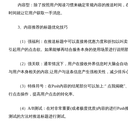
内容型：除了按照用户阅读习惯来确定常规内容的推送时间，
时间就让它用户获取一手消息。
3
、内容推荐的标题优化技巧
（
1
）强福利：
在推送标题中可以直接将优惠力度和折扣以叫卖
引起用户的点击欲。如果能够再结合服务本身的使用场景进行说明
（
2
）强关联：
通常情况下，用户在接收外界信息时大脑会自动
与用户本身相关的内容
,
让用户与这条信息产生强相关性，减少排斥心
（
3
）特殊符号：
在
Push
内容的结尾部分可以加上
:
“ 点我揭晓”
行点击操作，提高用户点击的转化率。
（
4
）
A/B
测试：
在对非常重要
(
或者极度优质
)
内容的进行
Push
测试的方法对推送标题进行测试。