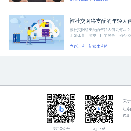
被社交网络支配的年轻人
被社交网络支配的年轻人何去何从？
比如体育、游戏、时尚等等。如今0
内容运营
新媒体营销
关于
江苏传
PMI，
关注公众号
app下载