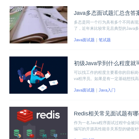
Java多态面试题汇总含答
多态是同一个行为具有多个不同表现
了，近年来比较常见且典型的Jav
掌握，而不仅仅只是对面试的应付。
Java面试题
笔试题
点。
初级Java学到什么程度
可以找工作的程度主要看你的目标岗位
va程序员。如果是有一定基础想找
Java面试题
Java入门
Redis相关常见面试题有
作为一名Java程序面试过程中会被问
编写的开源高性能非关系型的键值对
为字符串，值支持五种数据类型：字