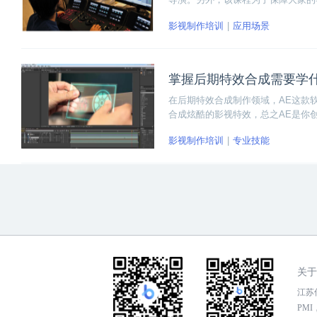
其中包括探店视频项目、电商类视频
影视制作培训
应用场景
音乐MV剪辑项目、延时视频项目、
掌握后期特效合成需要学
在后期特效合成制作领域，AE这款
合成炫酷的影视特效，总之AE是你
习AE软件的熟练使用。那么具体怎
影视制作培训
专业技能
关于
江苏传
PMI，