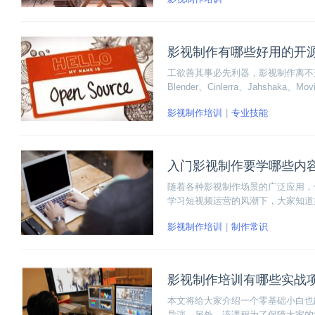
影视制作有哪些好用的开
工欲善其事必先利器，影视制作离不
Blender、Cinlerra、Jahshaka、M
小伙伴赶紧看下去吧！
影视制作培训
专业技能
入门影视制作要学哪些内
随着各种影视制作场景的广泛应用，
学习短视频运营的风潮下，大家知道
绝大对数人一定还摸不到头脑，其实
影视制作培训
制作常识
来看看。
影视制作培训有哪些实战
本文将给大家介绍一个零基础小白也
导演。另外，该课程为了保障大家的