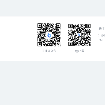
关于
江苏传
PMI，
关注公众号
app下载