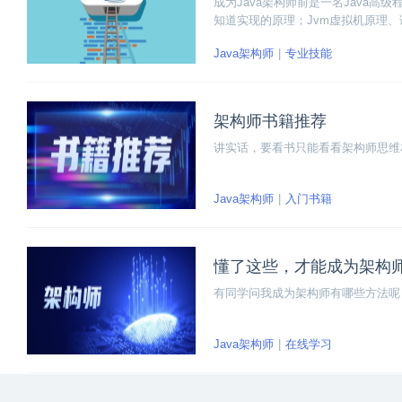
成为Java架构师前是一名Java高
知道实现的原理；Jvm虚拟机原理
池、线程池都要会；Java反射技术
Java架构师
专业技能
时选择合适的数据结构高效地解决问
架构师书籍推荐
讲实话，要看书只能看看架构师思维
Java架构师
入门书籍
懂了这些，才能成为架构
有同学问我成为架构师有哪些方法呢
Java架构师
在线学习