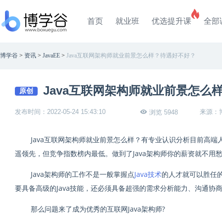
首页
就业班
优选提升课
全部
博学谷
>
资讯
>
JavaEE
>
Java互联网架构师就业前景怎么样？待遇好不好？
Java互联网架构师就业前景怎么
原创
发布时间：2022-05-24 15:43:10
来源：
浏览 5948
Java互联网架构师就业前景怎么样？有专业认识分析目前高端人
遥领先，但竞争指数榜内最低。做到了Java架构师你的薪资就不用愁
Java架构师的工作不是一般掌握点
Java技术
的人才就可以胜任的，
要具备高级的Java技能，还必须具备超强的需求分析能力、沟通协
那么问题来了成为优秀的互联网Java架构师?