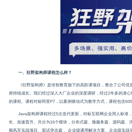
一、狂野架构师课程怎么样？
《狂野架构师》是传智教育旗下的⾼阶课项⽬，整合了公司优质资
师持续成⻓。我们经过深⼊⼤⼚企业的深度调研，经过2年多的潜⼼
的课程。课程对标阿⾥P7，以案例驱动式为教学⽅式，课程包含600
Java架构师课程经过5次迭代更新，对标互联⽹企业⽤⼈标
⻓、加速晋升。共分为16个模块，分布式篇、微服务篇、源码篇、
顺⻛⻋实战项⽬、⾯试突击篇 、企业级通⽤解决⽅案、企业级实战