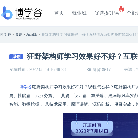
首页
就业班
优选提升课
全部
博学谷
>
资讯
>
JavaEE
>
狂野架构师学习效果好不好？互联网Java架构师前景怎么样
狂野架构师学习效果好不好？互联网
原创
发布时间：2022-05-19 16:48:23
来源：
浏览 8617
博学谷
狂野架构师学习效果好不好？课程怎么样？狂野架构师
篇、性能篇、云服务篇、⼯具篇、设计篇、算法篇、⿊⻢顺⻛⻋实
智能、数据挖掘 。从技术应⽤、原理讲解、源码剖析、项⽬实战，