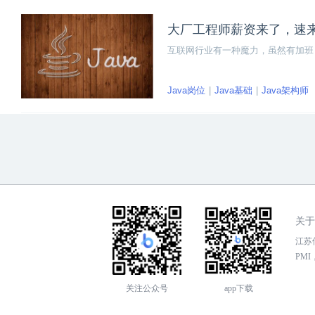
大厂工程师薪资来了，速
互联网行业有一种魔力，虽然有加班
Java岗位
Java基础
Java架构师
关于
江苏传
PMI，
关注公众号
app下载