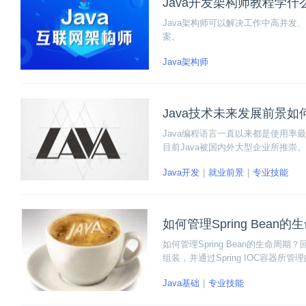
Java开发架构师教程学什
Java架构师可以解决工作中高并
案。
Java架构师
Java技术未来发展前景如
Java编程语言一直以来都是使用率
目前Java被国内外大型企业所推崇
等几个方面来看。
Java开发
就业前景
专业技能
如何管理Spring Bea
如何管理Spring Bean的生命周
组装，并通过Spring IOC容器所
的对象就是bean。另外，在Spring
Java基础
专业技能
步骤去做：