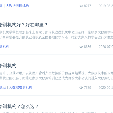
能够平等享受到优质的IT教育而存在的。别说重庆这样的直辖市，哪怕是在五
训
大数据培训机构
8277
2019-08-2
课程内容。
培训机构好？好在哪里？
训机构零零总总加起来上百家，如何从这些机构中做出选择，是很多大数据学
小白和需要提升的从业者以及全国各地的学习者，推荐大家来博学谷进行大数
呢？其实他的主要优势是高性价比的课程和配套周到的线上服务。
训机构
8636
2020-07-0
培训机构
提升，企业对用户以及用户背后产生数据的价值越来越重视。大数据技术的应
薪就业的机会，而通过参加大数据培训已然成为目前大家公认的进入大数据行
接触大数据培训的同学来说，参加哪个大数据培训机构比较好？如何选择大数
训班
大数据培训机构
7379
2020-09-1
题。
培训机构？怎么选？