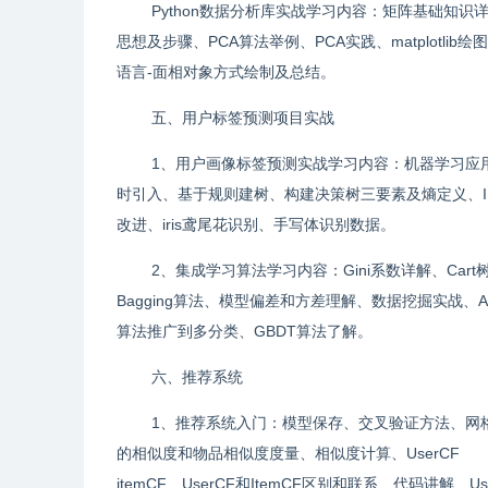
Python数据分析库实战学习内容：矩阵基础知
思想及步骤、PCA算法举例、PCA实践、matplotlib绘
语言-面相对象方式绘制及总结。
五、用户标签预测项目实战
1、用户画像标签预测实战学习内容：机器学习应
时引入、基于规则建树、构建决策树三要素及熵定义、
改进、iris鸢尾花识别、手写体识别数据。
2、集成学习算法学习内容：Gini系数详解、Car
Bagging算法、模型偏差和方差理解、数据挖掘实战、Adab
算法推广到多分类、GBDT算法了解。
六、推荐系统
1、推荐系统入门：模型保存、交叉验证方法、网格
的相似度和物品相似度度量、相似度计算、UserCF
itemCF、UserCF和ItemCF区别和联系、代码讲解、U