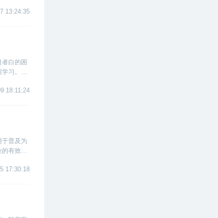
线小城市，
7 13:24:35
习者白的困
据学习。那
9 18:11:24
用于普及为
业的有效途
据培训机
5 17:30:18