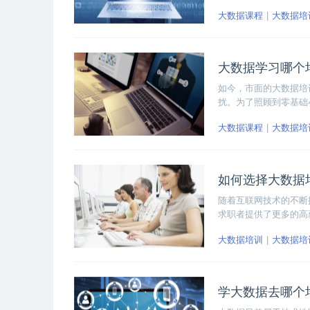
构，就是为了广大学员
大数据课程
大数据培
都能学到大数据最新的
大数据学习哪个
如今，市面的大数据培
扰。为了照顾到零基础
么博学谷究竟好在哪里
大数据课程
大数据培
如何选择大数据
随着互联网技术的不断
求职者提供了更多的高
径。然而对于一个刚刚
大数据培训
大数据培
构？成为首要解决的问
学大数据去哪个