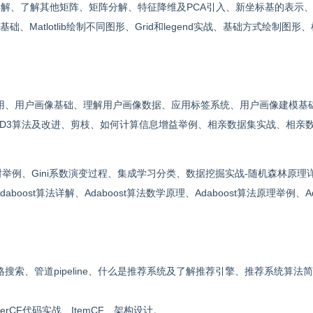
识详解、了解其他矩阵、矩阵分解、特征降维及PCA引入、新坐标基的表示、
图基础、Matlotlib绘制不同图形、Grid和legend实战、基础方式绘制图形
用、用户画像基础、理解用户画像数据、应用标签系统、用户画像建模基
ID3算法及改进、剪枝、如何计算信息增益举例、相亲数据集实战、相亲
t树举例、Gini系数演变过程、集成学习分类、数据挖掘实战-随机森林原理
oost算法详解、Adaboost算法数学原理、Adaboost算法原理举例、Ada
搜索、管道pipeline、什么是推荐系统及了解推荐引擎、推荐系统算法
serCF代码实战、ItemCF、架构设计。