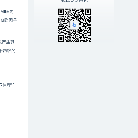
llib简
LFM隐因子
集产生其
基于内容的
R原理详