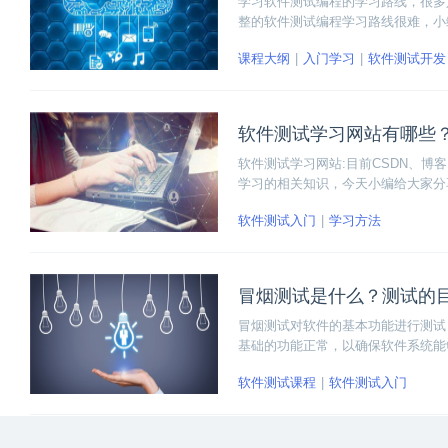
学习软件测试编程的学习路线，很多
整的软件测试编程学习路线很难，小
大家参考。
课程大纲
入门学习
软件测试开发
软件测试学习网站有哪些
软件测试学习网站:目前CSDN、
学习的相关知识，今天小编给大家分
基础。
软件测试入门
学习方法
冒烟测试是什么？测试的
冒烟测试对软件的基本功能进行测试
基础的功能正常，以确保软件系统能
g，功能能否正常运行出现跑不通的
软件测试课程
软件测试入门
本，减少测试轮数。