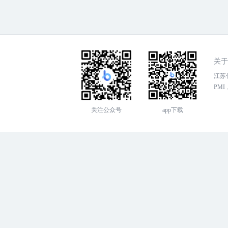
关于
江苏传
PMI，
关注公众号
app下载