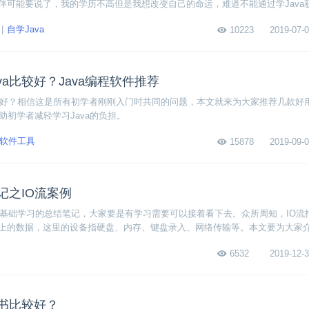
伴可能要说了，我的学历不高但是我想改变自己的命运，难道不能通过学Java
和读者们探讨一下初中学历零基础能学好Java吗？
自学Java
10223
2019-07-0
va比较好？Java编程软件推荐
比较好？相信这是所有初学者刚刚入门时共同的问题，本文就来为大家推荐几款好用
帮助初学者减轻学习Java的负担。
软件工具
15878
2019-09-0
笔记之IO流案例
va基础学习的总结笔记，大家要是有学习需要可以接着看下去。众所周知，IO流
上的数据，这里的设备指硬盘、内存、键盘录入、网络传输等。本文要为大家介
例需求、步骤分析、代码实现等等，现在一起来看看吧！
6532
2019-12-3
么书比较好？