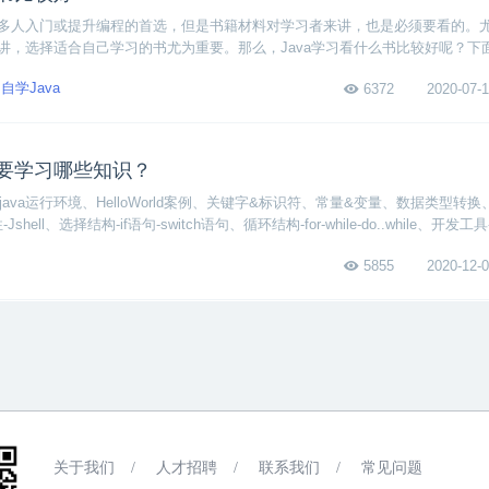
多人入门或提升编程的首选，但是书籍材料对学习者来讲，也是必须要看的。
讲，选择适合自己学习的书尤为重要。那么，Java学习看什么书比较好呢？下
两个方面，推荐适合各个能力阶段学习的书籍。
自学Java
6372
2020-07-1
需要学习哪些知识？
java运行环境、HelloWorld案例、关键字&标识符、常量&变量、数据类型转
hell、选择结构-if语句-switch语句、循环结构-for-while-do..while、开发工
组、描述类介绍与使用等内容。
5855
2020-12-0
关于我们
/
人才招聘
/
联系我们
/
常见问题