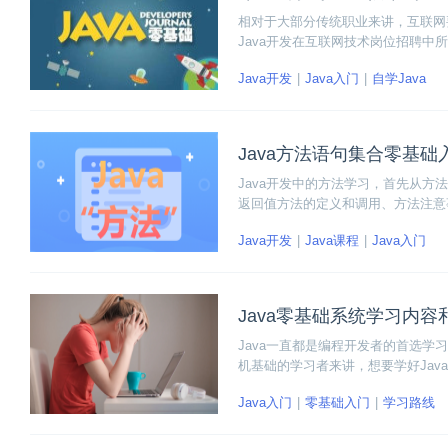
相对于大部分传统职业来讲，互联网
Java开发在互联网技术岗位招聘中
领域，但依旧无法达到市场招聘的需
Java开发
Java入门
自学Java
位。那零基础学习Java难吗？主要
Java方法语句集合零基础
Java开发中的方法学习，首先从
返回值方法的定义和调用、方法注意
Java开发
Java课程
Java入门
Java零基础系统学习内容
Java一直都是编程开发者的首选学
机基础的学习者来讲，想要学好Ja
步把基础扎扎实实打牢，下面一起来
Java入门
零基础入门
学习路线
径的时候有一个参考。