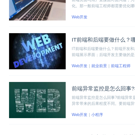
化。那一般前端工程师都需要优化哪
Web开发
IT前端和后端要做什么？
IT前端和后端要做什么？前端开发
前端展示界面；后端开发主要做的是
都不会太轻松。
Web开发
就业前景
前端工程师
前端异常监控是怎么回事
前端异常监控是怎么回事?前端异常
异常带来的后果程度不同。要前端异
和产生原因。本文为大家整理了所有
Web开发
小程序
了。