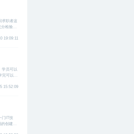
问求职者这
充分检验出
面试官问你
0 19:09:11
。学员可以
学完可以具
5 15:52:09
门IT技
码的创建者