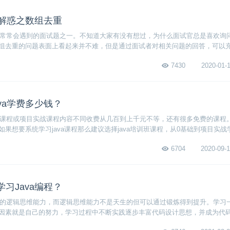
疑解惑之数组去重
试者常常会遇到的面试题之一。不知道大家有没有想过，为什么面试官总是喜欢询
组去重的问题表面上看起来并不难，但是通过面试者对相关问题的回答，可以
水平究竟如何，以及对于考虑问题的思维方式够不够全面。因此，大家千万别觉得
7430
2020-01-1
是一个简单的问题。
va学费多少钱？
知识课程或项目实战课程内容不同收费从几百到上千元不等，还有很多免费的课程
果想要系统学习java课程那么建议选择java培训班课程，从0基础到项目实战
，费用比小课的费用贵一些。
6704
2020-09-1
习Java编程？
一定的逻辑思维能力，而逻辑思维能力不是天生的但可以通过锻炼得到提升。学习一
因素就是自己的努力，学习过程中不断实践逐步丰富代码设计思想，并成为代