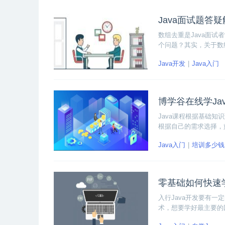
Java面试题答
数组去重是Java面
个问题？其实，关于数
面试者的Java能力
Java开发
Java入门
数组去重的问题，就只
博学谷在线学Ja
Java课程根据基础
根据自己的需求选择，如
备Java相关岗位要求
Java入门
培训多少钱
零基础如何快速学
入行Java开发要有
术，想要学好最主要的
而不是代码的搬运工。