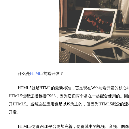
什么是
HTML
5
前端开发？
HTML5
就是
HTML
的最新标准，它是现在
Web
前端开发的核心
HTML5
也都泛指包括
CSS3
，因为它们两个常在一起配合使用的。因
开
HTML5
。当然这些应用也是以
JS
为主的，但因为
HTML5
概念的流
开发。
HTML5
使得
WEB
平台更加完善，使得其中的视频、音频、图像