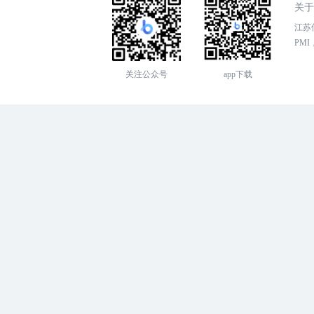
关于
江苏传
PMI，
关注公众号
app下载