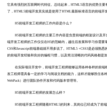
它具有强烈的互联网时代特征。总结起来，
HTML5
语言的优势主要
了，
HTML5
前端开发其实就是使用了
HTML
最新标准语言的前端开
H5
前端开发工程师的工作内容是什么？
H5
前端开发工程师的主要工作内容是负责前端的框架设计及开
端开发工程师的工作仅仅在
H5
的范畴内，越往后发展和学习你需要
CSS
和
Javascript
前端基础就不用多说了。
HTML5 +CSS3
是必须熟悉
的前端开发经验和良好的编程习惯，以及简洁清晰的代码风格都是
在实际项目开发中，前端开发工程师能够运用各种各样的前端
发工程师需具备一定的学习与阅读文档的能力，这样才能够胜任各
WebPack
）进行团队协作开发和代码版本管理等。
H5
前端开发工程师的发展怎么样？
H5
前端开发工程师随着
HTML5
的到来，其岗位已经成为了前端