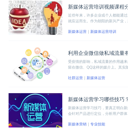
新媒体运营培训视频课程
近些年来，许多企业或个人都能通过
就应运而生。作为朝阳的新兴产业，
大的就业需求，博学谷免费为大家开
新媒体运营
新媒体运营培训
利用企业微信做私域流量
受疫情的影响，私域流量的作用越来
留在微信、QQ这样的媒介上。其实
仅仅把企业微信看做一个解除微信限
社群运营
新媒体运营
势。
新媒体运营学习哪些技巧
新媒体运营学习技巧，要真正明白新
会针对产品进行定位，分析用户群体
很重要，从基础开始在实践中成长。
新媒体营销
专业技能