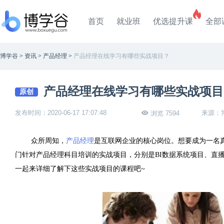
首页
就业班
优选提升课
全部
博学谷
>
资讯
>
产品经理
>
产品经理在线学习有哪些实战项目？
产品经理在线学习有哪些实战项目
原创
发布时间：2020-06-17 17:07:48
来源：
浏览 7594
众所周知，
产品经理
是互联网企业的核心岗位。想要成为一名
门针对产品经理科目培训的实战项目，分别是
BI
数据系统项目、直
一起来详细了解下这些实战项目的课程吧
~