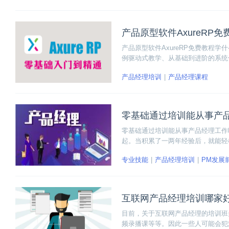
产品原型软件AxureRP
产品原型软件AxureRP免费教程学
例驱动式教学、从基础到进阶的系统化
栏、工具栏、页面、元件库、动态面
产品经理培训
产品经理课程
件、函数、其他内容。
零基础通过培训能从事产
零基础通过培训能从事产品经理工作
起。当积累了一两年经验后，就能轻
一名优秀的产品经理。
专业技能
产品经理培训
PM发展
互联网产品经理培训哪家
目前，关于互联网产品经理的培训班
频录播课等等。因此一些人可能会犯