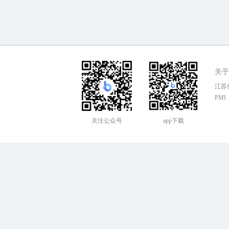
关于
江苏传
PMI，
关注公众号
app下载