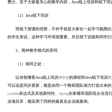
费少。至于大家最关心的教学内容，Java线上培训和线下
（2）Java线下培训
而线下授课的优势，不外乎就是大家在一起学习氛围比较好
的学生来说，这种学习环境很重要。并且线下还能和同学们
2、两种教学模式的异同
（1）相同之处：
以传智播客Java线上培训
的课程和Java线下培训
博学谷
黑
可以说是同步更新，都是由同一个教研团队倾力打造出来的。
表达式及其他新特性、
全家桶等现阶段企业流行
Lambda
Spring
业项目库，都采用了同样的最真实企业级案例。