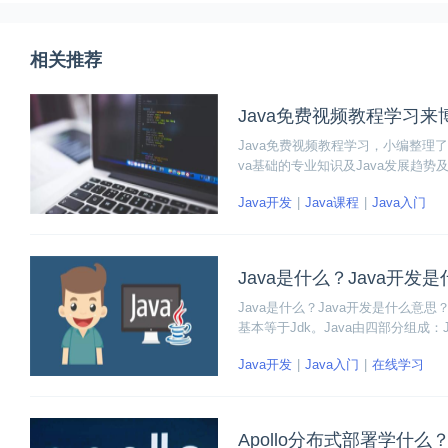
相关推荐
Java免费视频教程学习来
Java免费视频教程学习，小编整理了
va基础的专业知识及Java发展趋势
看清Java未来规划、Java基础语法、Ja
Java开发
Java课程
Java入门
Java是什么？Java开发
Java是什么？Java开发是什么意
基本等于Jdk。Java由四部分组成：
文件格式，即各种文件夹、文件的后缀；J
Java开发
Java入门
在线学习
ava API)。
Apollo分布式部署学什