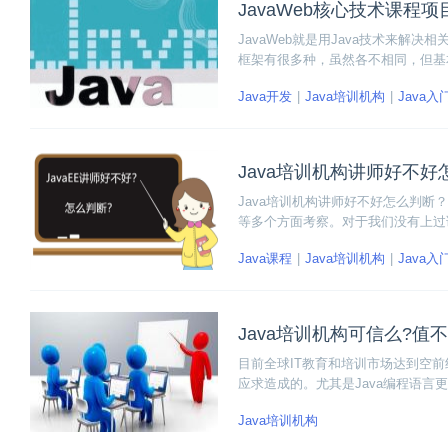
JavaWeb核心技术课程项
JavaWeb就是用Java技术来解决
框架有很多种，虽然各不相同，但基本也
四项设计架构，使用约定、XML或An
Java开发
Java培训机构
Java入
Java培训机构讲师好不好
Java培训机构讲师好不好怎么判断
等多个方面考察。对于我们没有上过
你是一个小白，但是老师可以通过简
Java课程
Java培训机构
Java入
Java培训机构可信么?值
目前全球IT教育和培训市场达到空
应求造成的。尤其是Java编程语言
虑，担心白白在培训机构浪费了时间
Java培训机构
得去学呢？