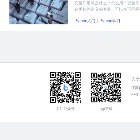
变量作用域是什么？怎么用？变量作
在函数外定义的变量，可以在不同函
Python入门
Python学习
关于
江苏传
PMI，
关注公众号
app下载