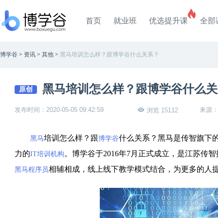
首页
就业班
优选提升课
全部
博学谷
>
资讯
>
其他
>
黑马培训怎么样？跟博学谷什么关系？
黑马培训怎么样？跟博学谷什么关
原创
发布时间：2020-05-05 09:42:59
来源
浏览 15112
培训怎么样？跟
什么关系？黑马是传智旗下的
黑马
博学谷
力的
。博学谷于2016年7月正式成立，是江苏传
IT培训机构
相辅相成，线上线下教学模式结合，为更多的人
黑马程序员