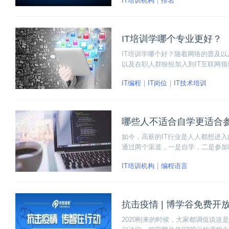
IT培训机构
排名
IT培训学哪个专业更好？
IT培训学哪个好？随着网络的普及
以及在职人群纷纷加入到IT互联网
个专业更好？
IT编程
IT岗位
IT技术培训
哪些人不适合自学更适合参
如今，高薪的IT行业是人人都想进
通过两个渠道，一是自学，二是参加
大多数的人还是刚适合参加IT培训
IT培训机构
编程语言
不适合自学更适合参加IT培训。
抗击疫情 | 博学谷免费开
2020刚来的时候，大家都调侃说这