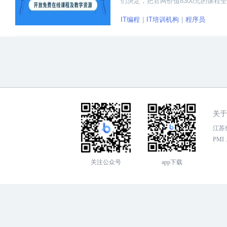
们决定，把官网价值8300元的课
和一起进步、成长。
IT编程
IT培训机构
程序员
关于
江苏传
PMI，
关注公众号
app下载