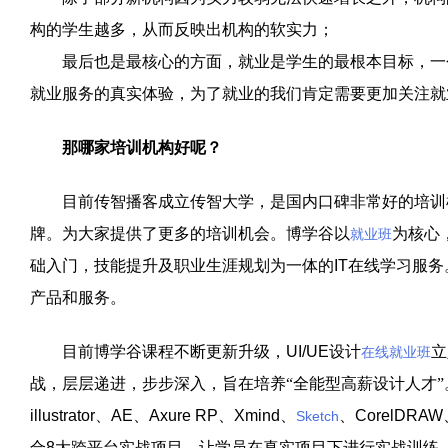
构的学生越多，从而反映出机构的软实力；
最后也是最核心的方面，就业是学生的最根本目标，一个
就业服务的真实体验，为了就业的我们肯定需要更加关注就
那哪家培训机构好呢？
目前传智播客成立传智大学，是国内口碑非常好的培训
牌。为大家提供了更多的培训机会。博学谷以
为核心
就业班
础入门，技能提升及职业生涯规划为一体的
IT
在线学习服务
产品和服务。
目前博学谷课程不断更新升级，
UI/UE
设计
立
在线就业班
战，层层递进，步步深入，旨在培养“全能型高薪设计人才
illustrator
、
AE
、
Axure RP
、
Xmind
、
、
CorelDRAW
Sketch
合
8
大跨平台实战项目，让学员在真实项目下进行实战训练