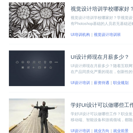
视觉设计培训学校哪家好
视觉设计培训学校哪家好？学视觉设
有Photoshop基础的人员若无基础
场上其他培训机构的价格。
UI培训机构
视觉设计培训班
UI设计师现在月薪多少？
UI设计师现在月薪多少？随着互联
在产品同质化严重的现在，创新性的
的技术岗位。现在UI设计师的月薪
UI设计培训
薪资待遇
职业规划
学好UI设计可以做哪些工
学好UI设计可以做哪些工作？职业
移动端、智能设备和游戏领域，都随
用户体验设计师、产品原型经理，甚
UI设计培训
就业方向
就业前景
能，在当下这个移动互联网快速发展