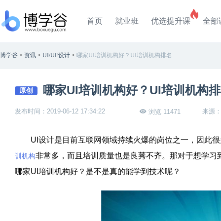
首页
就业班
优选提升课
全部
博学谷
>
资讯
>
UI/UE设计
>
哪家UI培训机构好？UI培训机构排名
哪家UI培训机构好？UI培训机构
原创
发布时间：2019-06-12 17:34:22
来源
浏览 11471
UI
设计是目前互联网领域持续火爆的岗位之一，因此很
非常多，而且培训质量也是良莠不齐。那对于想学习
训机构
哪家
UI
培训机构好？是不是真的能学到技术呢？