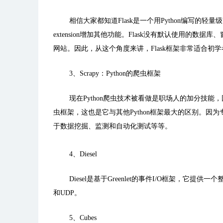
相信大家都知道
Flask
是一个用
Python
编写的轻量级
extension
增加其他功能。
Flask
没有默认使用的数据库、
网站。因此，从这个角度来讲，
Flask
框架非常适合初学
3
、
Scrapy
：
Python
的爬虫框架
现在
Python
爬虫技术被看做是职场人的加分技能，
虫框架，这也是它与其他
Python
框架最大的区别。因为
于数据挖掘、监测和自动化测试等等。
4
、
Diesel
Diesel
是基于
Greenlet
的事件
I/O
框架，它提供一个
和
UDP
。
5
、
Cubes