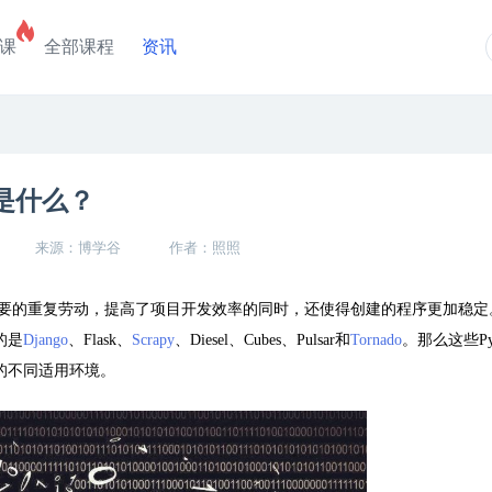
课
全部课程
资讯
别是什么？
来源：博学谷
作者：照照
要的重复劳动，提高了项目开发效率的同时，还使得创建的程序更加稳定
的是
Django
、
Flask
、
Scrapy
、
Diesel
、
Cubes
、
Pulsar
和
Tornado
。那么这些
P
的不同适用环境。