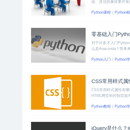
由、灵活的兼容要开发的f
大家介绍Flask框
Python课程
Python
带大家用Flask框架
零基础入门Pytho
对于许多才入门Pytho
么是Anaconda？
学习Python要安装A
Python入门
Python
da。
CSS常用样式
CSS常用样式属性有
HTML网页和控制页
式属性。
Python教程
Python
jQuery是什么？