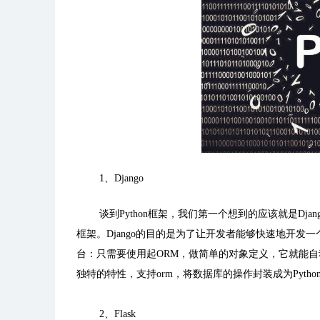
1
、
Django
谈到
Python
框架，我们第一个想到的应该就是
Djan
框架。
Django
的目的是为了让开发者能够快速地开发一
台：只需要使用起
ORM
，做简单的对象定义，它就能自
独特的特性，支持
orm
，将数据库的操作封装成为
Pytho
2
、
Flask