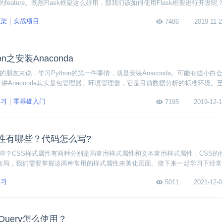
eature。既然Flask框架这么好用，那我们该如何使用Flask框架进行开发
架开发教程，该教程与脱离实践的教学内容不同，它结合了大型的智能租房项目实践
框架
实战项目
7486
2019-11-2
完成智能租房项目的搭建。
n之安装Anaconda
n的朋友来说，学习Python的第一件事情，就是安装Anaconda。可能有些小白
简单来讲Anaconda其实是包管理器、环境管理器，它是目前数据分析的标准环境。
naconda？下面我将详细为大家解答这个问题，同时还会手把手教大家从零开始安装
学习
零基础入门
7195
2019-12-1
属性有哪些？代码怎么写?
哪些？CSS样式属性有两种分别是局常用样式属性和文本常用样式属性，CSS的
面布局，我们需要掌握这两种常用的样式属性来美化页面。接下来一起学习下经
学习
5011
2021-12-0
jQuery怎么使用？