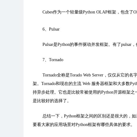
Cubes
作为一个轻量级
Python OLAP
框架，包含了
O
6
、
Pulsar
Pulsar
是
Python
的事件驱动并发框架。有了
pulsar
，
7
、
Tornado
Tornado
全称是
Torado Web Server
，仅仅从它的名
架。
Tornado
和现在的主流
Web
服务器框架和大多数
Pyt
持异步处理。它也是比较常被使用的
Python
开源框架之
是比较好的选择了。
总结一下，
Python
框架之间的区别还是很大的，如
要看大家的应用场景对
Python
框架有哪些具体的要求。