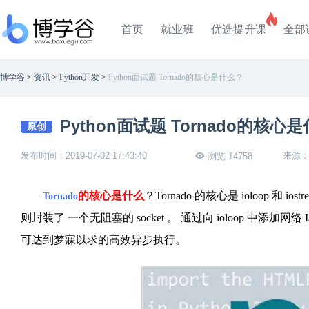
首页
就业班
优选提升课
全部
博学谷
>
资讯
>
Python开发
>
Python面试题 Tornado的核心是什么？
Python面试题 Tornado的核心
原创
发布时间：2019-07-02 17:43:40
来源
浏览 14758
的核心是什么
？Tornado 的核心是 ioloop 
Tornado
则封装了 一个无阻塞的 socket 。 通过向 ioloop 中添加
可达到梦寐以求的高效异步执行。