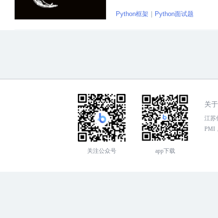
灵活和Django能开发小应用，但总
Python框架
Python面试题
关于
江苏传
PMI，
关注公众号
app下载