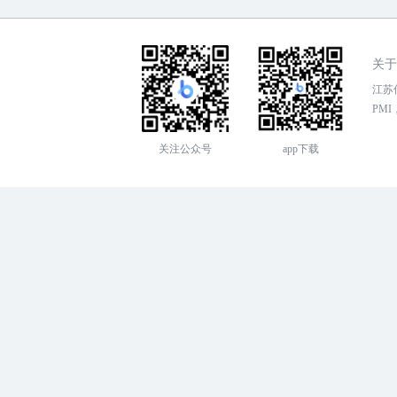
关于
江苏传
PMI，
关注公众号
app下载