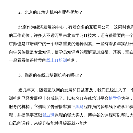
2、北京的IT培训机构有哪些优势？
北京作为经济发展的中心，有着众多的互联网公司，这同时也
的工作岗位，许多人不远万里来北京学习IT技术，还有很重要的一
讲师也是IT培训中的一个非常重要的选择因素。一些有着多年实战
向学员传授是专业知识，使学员知识点的理解更加透彻。其实，现
一起看看值得推荐的
线上IT培训
机构。
3、靠谱的在线IT培训机构有哪些？
近几年来，随着互联网的发展和日益普及，我们已经进入了一
训机构已经发展得十分成熟了。以知名
IT
在线培训平台
博学谷
为例
服务的机构，它借助了传智播客旗下
黑马
程序员的多年线下教学经
程，并提供零基础
就业班
课程的强大实力。博学谷的课程可以帮助
自己的课程，来提升技能并且提高就业能力！