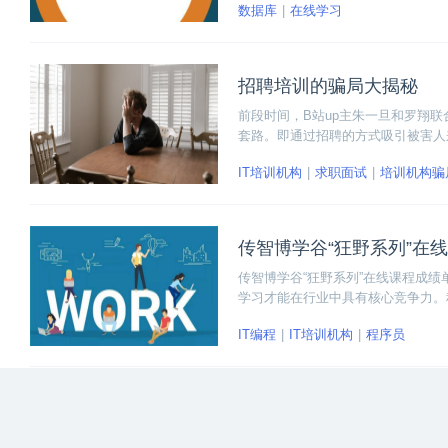
数据库
在线学习
l数据库的学习大纲：
招聘培训的骗局大揭秘
前段时间，B站up主朱一旦和罗翔
套路。即通过招聘的方式吸引被害人
训，甚至有些机构还会提供培训贷款
IT培训机构
求职面试
培训机构骗
谁不知道？但是每年中招的受害人仍
传智博学谷“狂野系列”在
传智博学谷“狂野系列”在线课程成
学习才能在行业中具有核心竞争力。
术。
IT编程
IT培训机构
程序员