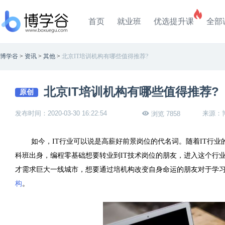
首页
就业班
优选提升课
全部
博学谷
>
资讯
>
其他
>
北京IT培训机构有哪些值得推荐?
北京IT培训机构有哪些值得推荐?
原创
发布时间：2020-03-30 16:22:54
来源：
浏览 7858
如今，IT行业可以说是高薪好前景岗位的代名词。随着IT行
科班出身，编程零基础想要转业到IT技术岗位的朋友，进入这个行
才需求巨大一线城市，想要通过培机构改变自身命运的朋友对于学习
构
。