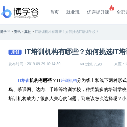
首页
就业班
优选提升课
全部
博学谷
>
资讯
>
其他
>
IT培训机构有哪些？如何挑选IT培训学校？
IT培训机构有哪些？如何挑选IT
原创
发布时间：2019-09-29 10:14:39
来源：
浏览 7198
机构有哪些
？IT
分为线上和线下两种形式
IT培训
培训机构
鸟、慕课网、达内、千峰等培训学校，种类繁多的培训学校众
培训机构成为了很多人关心的问题，到底该怎么选择呢？小