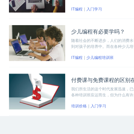
零，在经过了一段时间的努力学习之
IT编程
入门学习
哪些素质呢？或者换句话说，在学习
少儿编程有必要学吗？
随着社会的不断进步，人们的消费水
到对孩子的培养中。而在各种少儿培
更多关注。儿童编程在把计算机编程
IT编程
少儿编程培训班
孩子的逻辑思维
付费课与免费课程的区别
我们所生活的这个时代发展迅速，已
各种培训班应运而生，但为什么有许
的阶段，免费课大部分面对零基础的
培训价格
入门学习