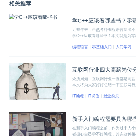
相关推荐
学C++应该看哪些书？零
近些年来，虽然各种编程语言层出不
学C++应该看哪些书？本文就是为
编程语言
零基础入门
入门学习
互联网行业四大高薪岗位
众所周知，互联网行业一直都是高薪
本文将为大家好好总结一下互联网行
入门门槛、工作内容、薪资待遇以及
IT编程
IT岗位
就业前景
展的岗位。
新手入门编程需要具备哪
在新手入门编程之前，作为过来人小
者担心自己学不好编程，其实这种担