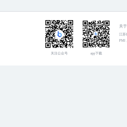
关于
江苏传
PMI，
关注公众号
app下载