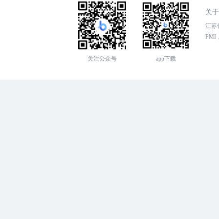
关于
江苏传
PMI，
关注公众号
app下载