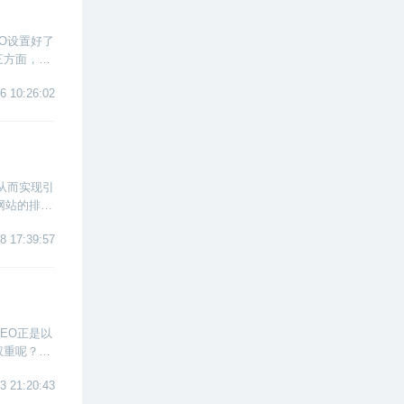
O设置好了
三方面，为
6 10:26:02
从而实现引
网站的排名
来详细看看
8 17:39:57
EO正是以
权重呢？本
3 21:20:43