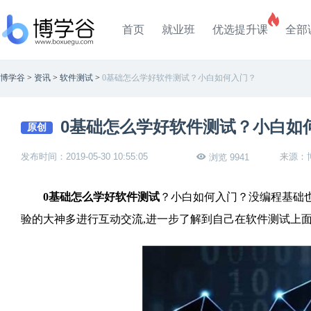
首页
就业班
优选提升课
全部
博学谷
>
资讯
>
软件测试
>
0基础怎么学好软件测试？小白如何入门？
0基础怎么学好软件测试？小白如
原创
发布时间：2019-05-30 10:55:05
来源：
浏览 9941
0基础怎么学好软件测试
？小白如何入门？没编程基础
验的大神多进行互动交流,进一步了解到自己在软件测试上