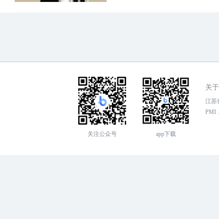
关于
江苏传
PMI，
关注公众号
app下载