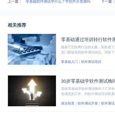
上一篇：
零基础软件测试学什么？学软件开发难吗
下一篇
相关推荐
零基础通过培训转行软件
随着IT互联网行业的火爆，高薪成
是门槛较低的软件测试岗位。而除了
竟自学成才只是少数的成功案例。因
零基础入门
软件测试培训
30岁零基础学软件测试晚
30岁零基础学软件测试晚吗？亡羊
份满意的工作，到软件测试培训班系
了，市面是的培训班都是短期的比较
就业前景
软件测试开发
软件测试