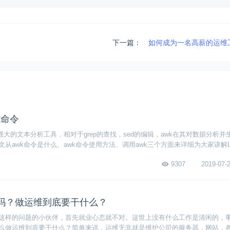
下一篇：
如何成为一名高薪的运维
wk命令
强大的文本分析工具，相对于grep的查找，sed的编辑，awk在其对数据分析并
从awk命令是什么、awk命令使用方法、调用awk三个方面来详细为大家讲解Li
9307
2019-07-2
吗？做运维到底要干什么？
这样的问题的小伙伴，首先就业心态就不对。这世上没有什么工作是清闲的，
么做运维到底要干什么？简单来说，运维无非就是维护公司的服务器，网站，