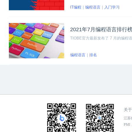
用场景和薪资待遇。相信大家看完之
IT编程
编程语言
入门学习
2021年7月编程语言排行
TIOBE官方最新发布了 7 月的编程语
编程语言
排名
关于
江苏传
PMI，