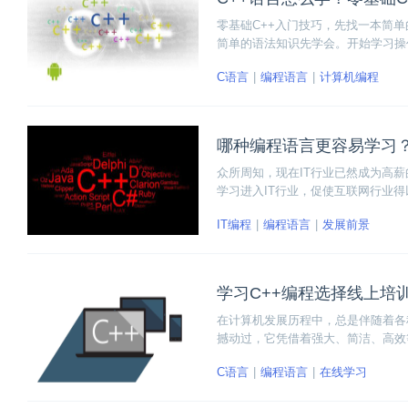
零基础C++入门技巧，先找一本简
简单的语法知识先学会。开始学习操作
C语言
编程语言
计算机编程
哪种编程语言更容易学习
众所周知，现在IT行业已然成为高
学习进入IT行业，促使互联网行业
IT编程
编程语言
发展前景
学习C++编程选择线上培
在计算机发展历程中，总是伴随着各
撼动过，它凭借着强大、简洁、高效
展，越来越多的人倾向于选择线上培
C语言
编程语言
在线学习
博学谷为例，为大家分析一下在线学