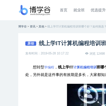
首页
就业班
优选提升
博学谷
>
资讯
>
其他
>
线上学IT计算机编程培训班哪个好？如何挑选
线上学IT计算机编程培训
原创
发布时间：2019-05-28 10:17:22
浏览 12498
想转型
，
线上学IT
班哪
学编程
计算机编程培训
处，另外就是这件事的有效期是多长，大家都知