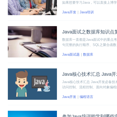
如果想要学习Java，可以直接上博
即高品质的教学内容，紧跟市场的热
Java开发
Java培训
大家选择培训机构时，可以参照考虑
Java面试之数据库知识点
数据库一直都是Java面试中的重点
句完整的执行顺序、SQL之聚合函数、S
题完美解决方案。
Java面试题
数据库
Java核心技术汇总 Jav
Java核心技术汇总 Java开发必备
访问控制、流程控制、面向对象编程
Java开发
编程语言
参加Java培训能学到哪些