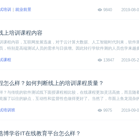
通过企业级实战项目，确保学员从理论学习到实践，真正掌握中高端测试技术
试培训
就业前景
9840
2019-08-0
之外，博学谷软件测试课程还有什么其他优势呢？
线上培训课程内容
训课程内容，互联网发展迅速，对于云计算大数据、人工智能时代到来，软件
员，特别是高端测试人员的需求与日俱增。因此转行学软件测的人员也学来越
下软件测试工程师线上培训课程内容。
试课程
13847
2019-05-2
程怎么样？如何判断线上的培训课程质量？
样？与传统的软件测试线下面授课程相比较，在线课程更加灵活高效，而且随
克服了以往的缺点，互动性和监督性也做得更好了。当然了，市面上鱼龙混杂
眼。那么如何判断线上的培训课程质量呢？
试培训班
9975
2019-09-0
选博学谷IT在线教育平台怎么样？