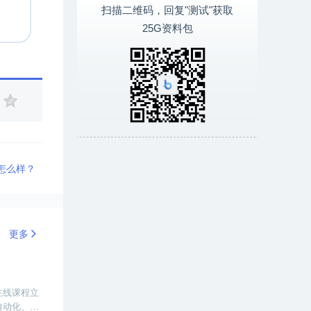
扫描二维码，回复"测试"获取
25G资料包
怎么样？
更多
在线课程立
自动化、移