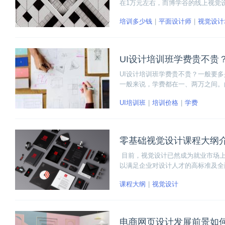
在1万元左右，而博学谷的线上视觉
且课程结合企业需求，以电商和新零
培训多少钱
平面设计师
视觉设计
的设计师。
UI设计培训班学费贵不贵
UI设计培训班学费贵不贵？一般要多
一般来说，学费都在一、两万之间。
要不到一万的学费，但是教学内容和
UI培训班
培训价格
学费
零基础视觉设计课程大纲
目前，视觉设计已然成为就业市场上
以满足企业对设计人才的高标准及全
觉形象设计为核心，其目的是培养懂
课程大纲
视觉设计
绍：
电商网页设计发展前景如