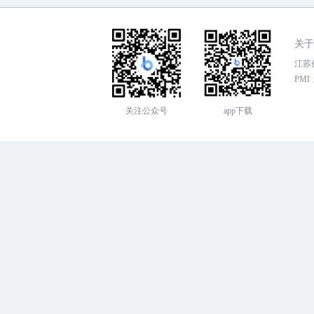
关于
江苏传
PMI，
关注公众号
app下载