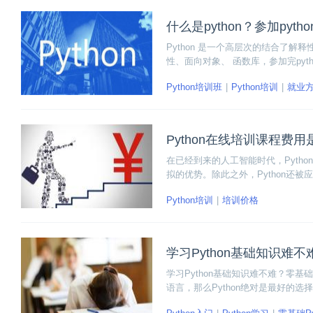
什么是python？参加py
Python 是一个高层次的结合了解
性、面向对象、 函数库，参加完py
Python培训班
Python培训
就业
Python在线培训课程费
在已经到来的人工智能时代，Pyth
拟的优势。除此之外，Python还被
有前景的形势下，越来越多的学习者选择
Python培训
培训价格
值得报名呢？
学习Python基础知识难
学习Python基础知识难不难？零基
语言，那么Python绝对是最好的
最重要的就是有一个合理的学习规划和