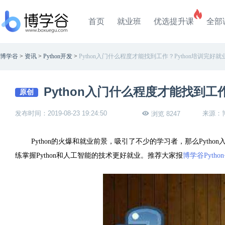
首页
就业班
优选提升课
全部
博学谷
>
资讯
>
Python开发
>
Python入门什么程度才能找到工作？Python培训完好就
Python入门什么程度才能找到工
原创
发布时间：2019-08-23 19:24:50
来源：
浏览 8247
Python的火爆和就业前景，吸引了不少的学习者，那么Pytho
练掌握Python和人工智能的技术更好就业。推荐大家报
博学谷
Pyt