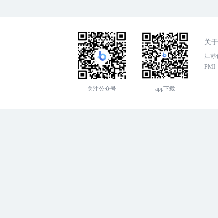
关于
江苏传
PMI，
关注公众号
app下载