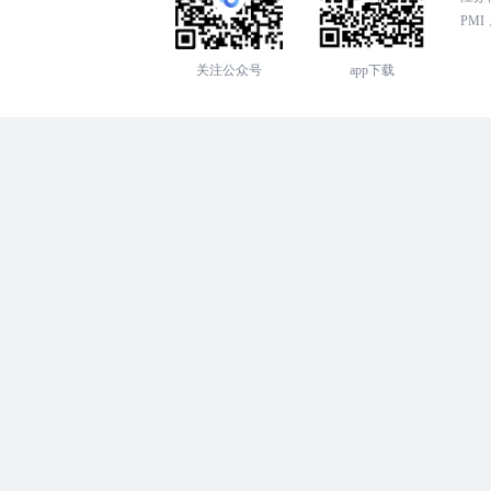
PMI，
关注公众号
app下载