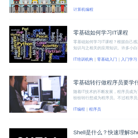
算机编程的斗志。
计算机编程
零基础如何学习IT课程
零基础如何学习IT课程？根据自己
知识与之相关的应用知识。许多小白
何学习IT课程。
IT培训机构
零基础入门
入门学习
零基础转行做程序员要学
随着IT技术的不断发展，程序员成
纷纷转行想成为程序员。不过程序员
那么，零基础转行做程序员要学什么
IT编程
程序员
数据库这些底层基础知识必须掌握，
Shell是什么？快速理解Sh