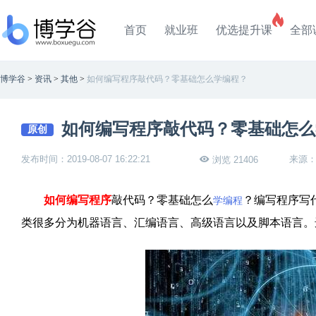
首页
就业班
优选提升课
全部
博学谷
>
资讯
>
其他
>
如何编写程序敲代码？零基础怎么学编程？
如何编写程序敲代码？零基础怎么
原创
发布时间：2019-08-07 16:22:21
来源
浏览 21406
如何编写程序
敲代码？零基础怎么
？编写程序写
学编程
类很多分为机器语言、汇编语言、高级语言以及脚本语言。