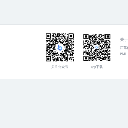
关于
江苏传
PMI，
关注公众号
app下载