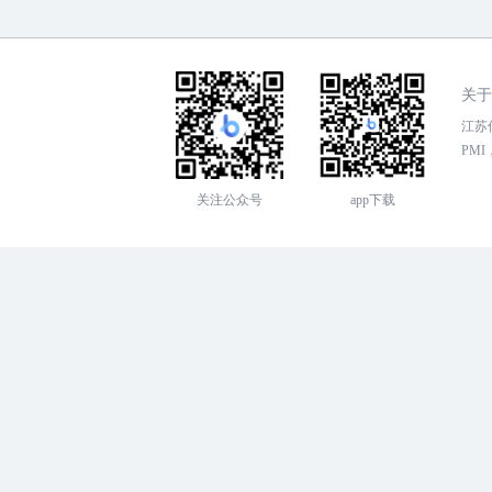
关于
江苏传
PMI，
关注公众号
app下载