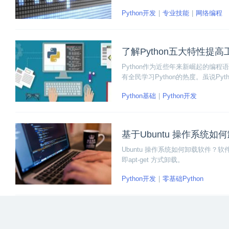
TTP下加入SSL层。HTTPS是基于
Python开发
专业技能
网络编程
包括防窃听、篡改、劫持。
了解Python五大特性提
Python作为近些年来新崛起的编程
有全民学习Python的热度。虽说P
度并不低。为了帮助大家更好的掌握Py
Python基础
Python开发
是列表操作、压缩和枚举、列表推导
基于Ubuntu 操作系统如
Ubuntu 操作系统如何卸载软件
即apt-get 方式卸载。
Python开发
零基础Python