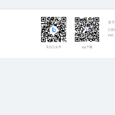
关于
江苏传
PMI，
关注公众号
app下载