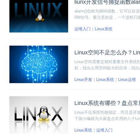
liunx开发信号捕捉函数alar
alarm()也称为闹钟函数，它可以
RM信号。要注意的是，一个进程只能
的闹钟时间都被新值所代替。
运维入门
Linux系统
Linux空间不足怎么办？L
Linux空间需要定期对重要文件系统
耗；找出占用空间较大的目录；找出
做链接；找出耗费大量的空间的进程；
Linux开发
Linux系统
Linux运维
的文件。
Linux系统有哪些？盘点常
Linux不仅系统性能稳定，而且是开
下面小编就为大家盘点常用的八个Li
Linux系统
运维入门