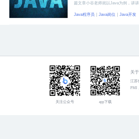
篇文章小谷老师就以Java为例，讲
级、资深等。不同级别的Java程序
Java程序员
Java岗位
Java开发
关于
江苏传
PMI，
关注公众号
app下载