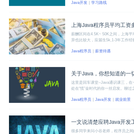
Java开发
学习路线
上海Java程序员平均工
薪酬区间在4.5K~ 50K之间，上
异也比较大，应届生5k,1-3年工作经验1
Java程序员
薪资待遇
关于Java，你想知道的
这里是回车课堂--Java通识课三，
处在“慌”金时代的你一丝启发。聊过
了。
Java程序员
Java开发
就业前景
一文说清楚应聘Java开
很多同学来问小谷老师，程序员之间