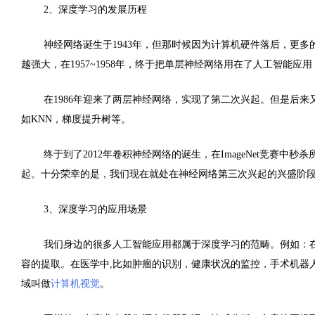
2
、深度学习的发展历程
神经网络诞生于
1943
年，但那时候因为计算机硬件落后，更多
越强大，在
1957~1958
年，终于把单层神经网络用在了人工智能应用
在
1986
年迎来了两层神经网络，实现了第二次兴起。但是后来
如
KNN
，梯度提升树等。
终于到了
2012
年卷积神经网络的诞生，在
ImageNet
竞赛中秒杀
起。十分荣幸的是，我们现在就处在神经网络第三次兴起的兴盛阶
3
、深度学习的应用场景
我们身边的很多人工智能应用都属于深度学习的范畴。例如：
容的提取。在医学中
,
比如肿瘤的识别，健康状况的监控，手术机器
域叫做
计算机视觉
。