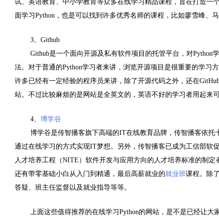
试、英语教育、中小学教育等众多在线学习精品课程，旨在打造一
面学习
Python
，也是可以找到许多优秀名师的课程，比如廖雪峰、马
3
、
Github
Github
是一个面向开源及私有软件项目的托管平台，对
Python
法。对于普通的
Python
学习者来讲，浏览开源项目是很重要的学习方
许多已经有一定经验的程序员来讲，除了开源代码之外，还在
GitHu
站。不过比较麻烦的是网站是全英文的，英语不好的学习者用起来
4
、
博学谷
博学谷是传智播客旗下高端的
IT
在线教育品牌，传智播客依托
通过在线学习的方式实现
IT
梦想。另外，传智播客已成为工信部软
人才培养工程（
NITE
）软件开发与应用方向的人才培养标准的制定
还有带零基础小白从入门到精通，最后高薪就业的
就业班
课程。除
答疑、班主任监督以及就业指导等等。
上面这些值得推荐的在线学习
Python
的网站，是不是已经让大