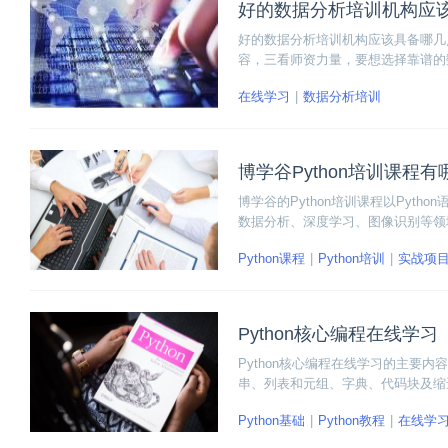
好的数据分析培训机构应
好的数据分析培训机构应该具备哪几
容，三看师资力量，要想选择靠谱的
很简单，但其实要挑选到好的数据分
在线学习
数据分析培训
博学谷Python培训课程
博学谷的Python培训课程以Pyt
数据分析、深度学习、图像识别等领域
了多个领域的开发项目，比如美多商
Python课程
Python培训
实战项
爬虫项目库。下面一起来看看博学谷P
Python核心编程在线学习
Python核心编程在线学习的主要
串、列表和元组、字典、代码块及缩进对齐
紧一起来学习和梳理Python核心编
Python基础
Python教程
在线学