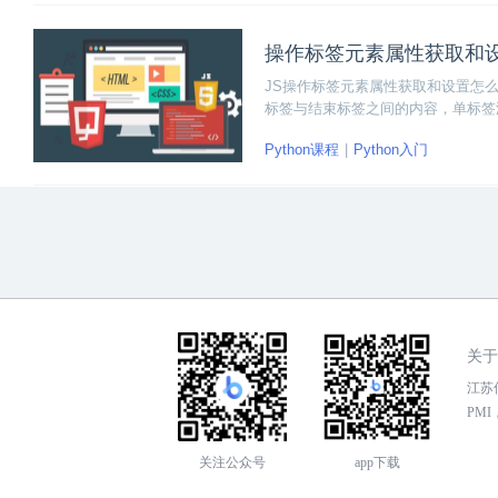
操作标签元素属性获取和
JS操作标签元素属性获取和设置怎
标签与结束标签之间的内容，单标签
饰标签。
Python课程
Python入门
关于
江苏传
PMI，
关注公众号
app下载