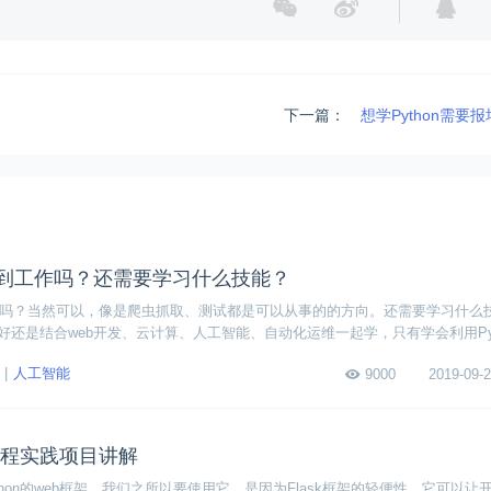
下一篇：
想学Python需要
能找到工作吗？还需要学习什么技能？
到工作吗？当然可以，像是爬虫抓取、测试都是可以从事的的方向。还需要学习什么
还是结合web开发、云计算、人工智能、自动化运维一起学，只有学会利用Pyt
能最大发挥它的价值。下面我们来看看Python适合与哪些技能一起学。
人工智能
9000
2019-09-2
发教程实践项目讲解
ython的web框架，我们之所以要使用它，是因为Flask框架的轻便性，它可以让