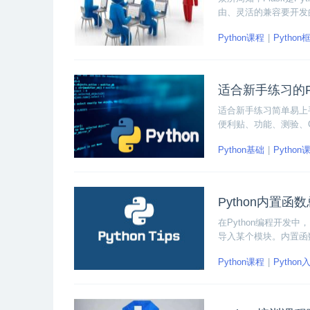
由、灵活的兼容要开发的f
大家介绍Flask框
Python课程
Python
带大家用Flask框架
适合新手练习的P
适合新手练习简单易上手
便利贴、功能、测验、
计：通讯录、网站连接
Python基础
Python
Python内置函
在Python编程开发中
导入某个模块。内置函
函数的数量被严格限制
Python课程
Python