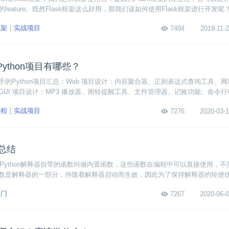
eature。既然Flask框架这么好用，那我们该如何使用Flask框架进行开发
架开发教程，该教程与脱离实践的教学内容不同，它结合了大型的智能租房项目实践
框架
实战项目
7494
2019-11-2
完成智能租房项目的搭建。
ython项目有哪些？
的Python项目汇总：Web 项目设计：内容聚合器、正则表达式查询工具、
GUI 项目设计：MP3 播放器、闹铃提醒工具、文件管理器、记账功能、命令行
检查、批量文件重命名工具、目录树生成器。
课程
实战项目
7276
2020-03-1
数总结
，Python解释器自带的函数叫做内置函数，这些函数在编程中可以直接使用，不需要
数是解释器的一部分，伴随着解释器启动而生效，因此为了保持解释器的轻便
。
入门
7267
2020-06-0