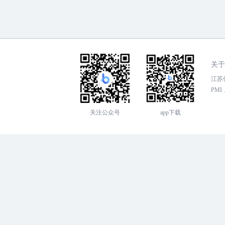
关于
江苏传
PMI，
关注公众号
app下载