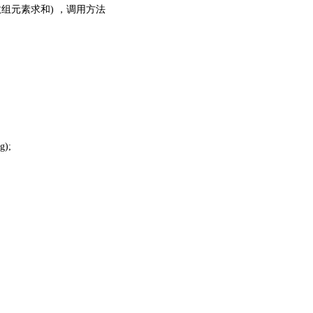
数组元素求和
)
，调用方法
g);