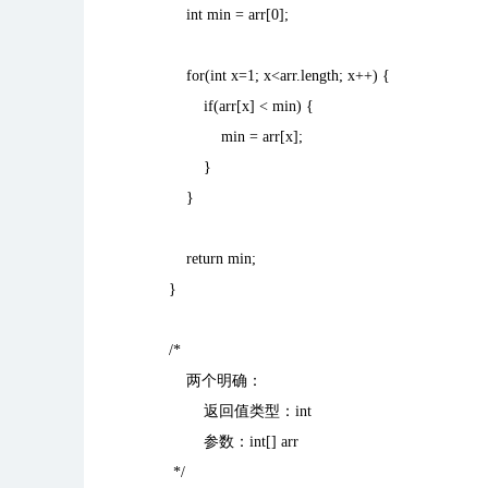
int min = arr[0];
for(int x=1; x<arr.length; x++) {
if(arr[x] < min) {
min = arr[x];
}
}
return min;
}
/*
两个明确：
返回值类型：
int
参数：
int[] arr
*/