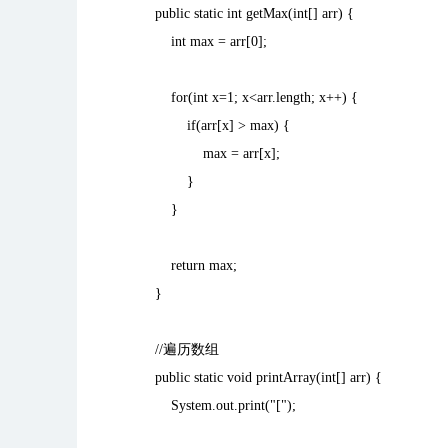
public static int getMax(int[] arr) {
int max = arr[0];
for(int x=1; x<arr.length; x++) {
if(arr[x] > max) {
max = arr[x];
}
}
return max;
}
//
遍历数组
public static void printArray(int[] arr) {
System.out.print("[");