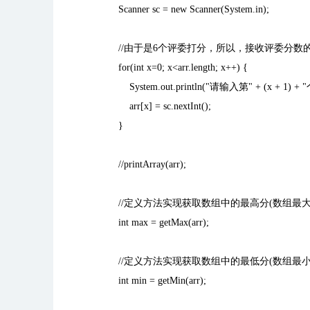
Scanner sc = new Scanner(System.in);
//
由于是
6
个评委打分，所以，接收评委分数
for(int x=0; x<arr.length; x++) {
System.out.println("
请输入第
" + (x + 1) + "
arr[x] = sc.nextInt();
}
//printArray(arr);
//
定义方法实现获取数组中的最高分
(
数组最
int max = getMax(arr);
//
定义方法实现获取数组中的最低分
(
数组最
int min = getMin(arr);