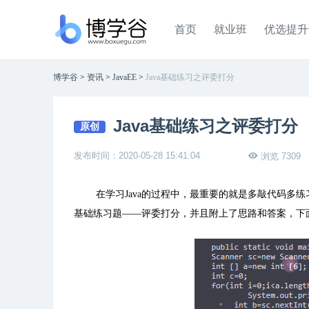
首页
就业班
优选提升
博学谷
>
资讯
>
JavaEE
>
Java基础练习之评委打分
Java基础练习之评委打分
原创
发布时间：2020-05-28 15:41:04
浏览 7309
在学习
Java
的过程中，最重要的就是多敲代码多练
基础练习题——评委打分，并且附上了思路和答案，下