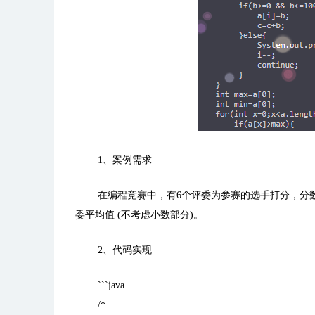
1
、案例需求
在编程竞赛中，有
6
个评委为参赛的选手打分，分
委平均值
(
不考虑小数部分
)
。
2
、代码实现
```java
/*