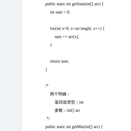
public static int getSum(int[] arr) {
int sum = 0;
for(int x=0; x<arr.length; x++) {
sum += arr[x];
}
return sum;
}
/*
两个明确：
返回值类型：
int
参数：
int[] arr
*/
public static int getMin(int[] arr) {