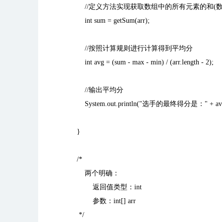
//
定义方法实现获取数组中的所有元素的和
(
int sum = getSum(arr);
//
按照计算规则进行计算得到平均分
int avg = (sum - max - min) / (arr.length - 2);
//
输出平均分
System.out.println("
选手的最终得分是：
" + av
}
/*
两个明确：
返回值类型：
int
参数：
int[] arr
*/