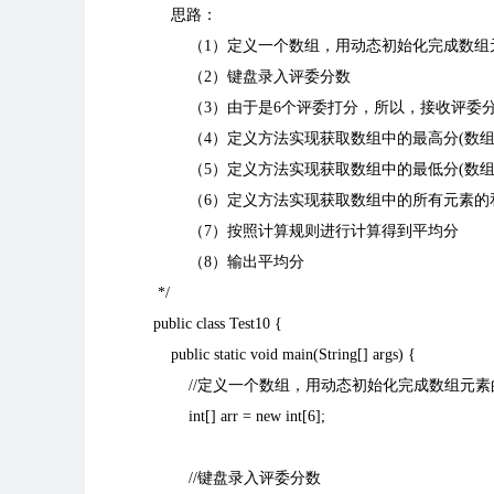
思路：
（
1
）定义一个数组，用动态初始化完成数组
（
2
）键盘录入评委分数
（
3
）由于是
6
个评委打分，所以，接收评委
（
4
）定义方法实现获取数组中的最高分
(
数
（
5
）定义方法实现获取数组中的最低分
(
数
（
6
）定义方法实现获取数组中的所有元素的
（
7
）按照计算规则进行计算得到平均分
（
8
）输出平均分
*/
public class Test10 {
public static void main(String[] args) {
//
定义一个数组，用动态初始化完成数组元素
int[] arr = new int[6];
//
键盘录入评委分数